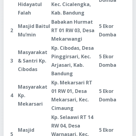
Domba
Hidayatul
Kec. Cicalengka,
Falah
Kab. Bandung
Babakan Hurmat
Masjid Baitul
5 Ekor
2
RT 01 RW 03, Desa
Mu’min
Domba
Mekarwangi
Kp. Cibodas, Desa
Masyarakat
Pinggirsari, Kec.
5 Ekor
3
& Santri Kp.
Arjasari, Kab.
Domba
Cibodas
Bandung
Kp. Mekarsari RT
Masyarakat
01 RW 01, Desa
5 Ekor
4
Kp.
Mekarsari, Kec.
Domba
Mekarsari
Cimaung
Kp. Selaawi RT 14
RW 04, Desa
Masjid
5 Ekor
5
Warnasari, Kec.