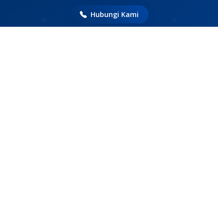
Hubungi Kami
Mari Terhubung Dengan Kami
Siap melayani Anda dengan sepenuh hati. Jangan ragu
untuk menghubungi kami kapan saja.
Telepon
6285183496629